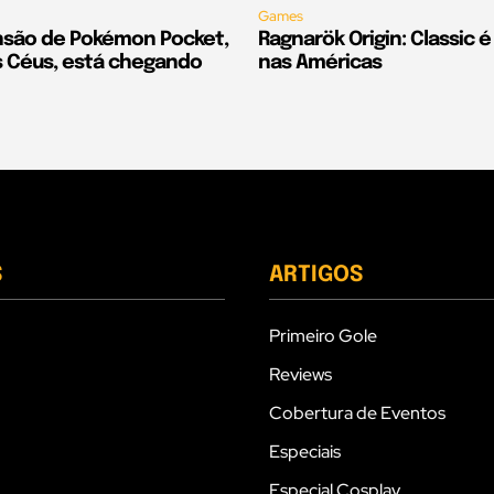
Games
são de Pokémon Pocket,
Ragnarök Origin: Classic 
 Céus, está chegando
nas Américas
S
ARTIGOS
Primeiro Gole
Reviews
Cobertura de Eventos
Especiais
Especial Cosplay