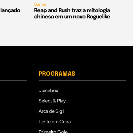
Games
é lançado
Reap and Rush traz a mitologia
chinesa em um novo Roguelike
PROGRAMAS
Juicebox
Select & Play
Arca de Sigil
Leste em Cena
Primeiro Gole