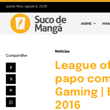
quinta-feira, agosto 6, 2026
ANIME
MA
Notícias
Compartilhe:
League o
papo com
Gaming |
2016