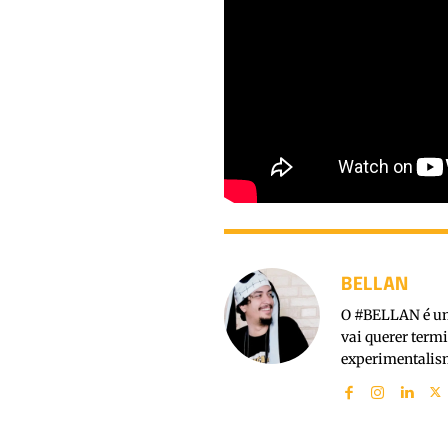
BELLAN
O #BELLAN é um 
vai querer term
experimentalism