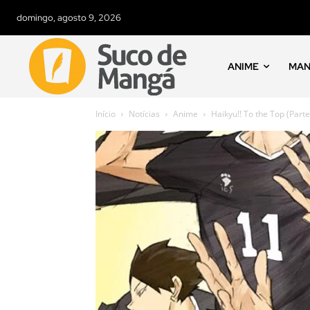
domingo, agosto 9, 2026
ANIME
MA
Início
Notícias
Anime
Haikyu!! To the Top (Parte