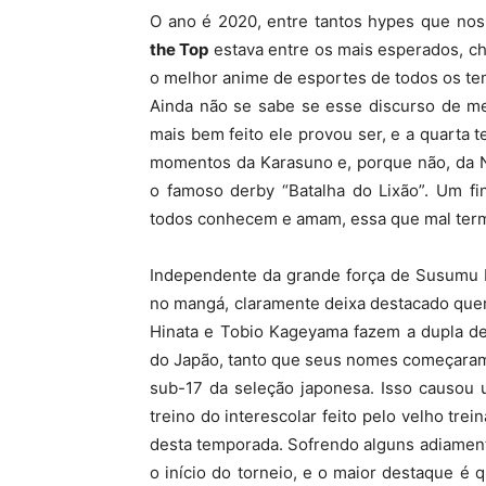
O ano é 2020, entre tantos hypes que n
the Top
estava entre os mais esperados, ch
o melhor anime de esportes de todos os te
Ainda não se sabe se esse discurso de m
mais bem feito ele provou ser, e a quarta 
momentos da Karasuno e, porque não, da N
o famoso derby “Batalha do Lixão”. Um f
todos conhecem e amam, essa que mal termi
Independente da grande força de Susumu 
no mangá, claramente deixa destacado que
Hinata e Tobio Kageyama fazem a dupla de
do Japão, tanto que seus nomes começaram
sub-17 da seleção japonesa. Isso causou 
treino do interescolar feito pelo velho trei
desta temporada. Sofrendo alguns adiament
o início do torneio, e o maior destaque é 