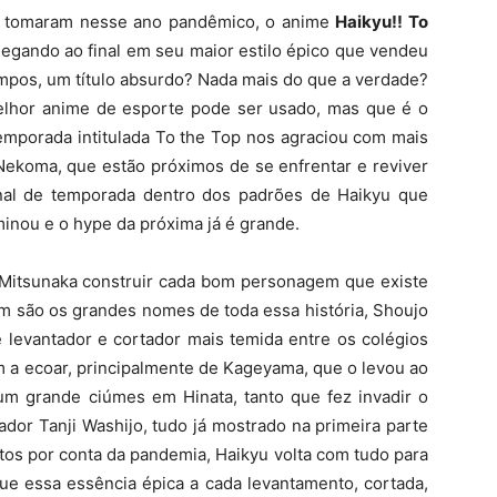
os tomaram nesse ano pandêmico, o anime
Haikyu!! To
egando ao final em seu maior estilo épico que vendeu
mpos, um título absurdo? Nada mais do que a verdade?
elhor anime de esporte pode ser usado, mas que é o
temporada intitulada To the Top nos agraciou com mais
ekoma, que estão próximos de se enfrentar e reviver
inal de temporada dentro dos padrões de Haikyu que
nou e o hype da próxima já é grande.
Mitsunaka construir cada bom personagem que existe
m são os grandes nomes de toda essa história, Shoujo
 levantador e cortador mais temida entre os colégios
 a ecoar, principalmente de Kageyama, que o levou ao
um grande ciúmes em Hinata, tanto que fez invadir o
nador Tanji Washijo, tudo já mostrado na primeira parte
os por conta da pandemia, Haikyu volta com tudo para
que essa essência épica a cada levantamento, cortada,