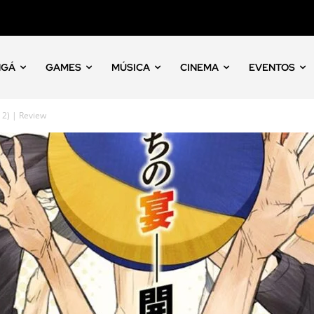
NGÁ
GAMES
MÚSICA
CINEMA
EVENTOS
 2) | Review