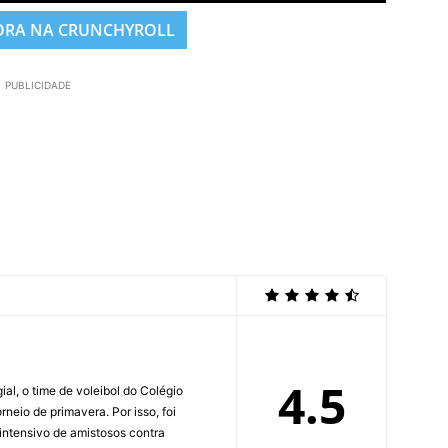
ORA NA CRUNCHYROLL
PUBLICIDADE
4.5
al, o time de voleibol do Colégio
eio de primavera. Por isso, foi
 intensivo de amistosos contra