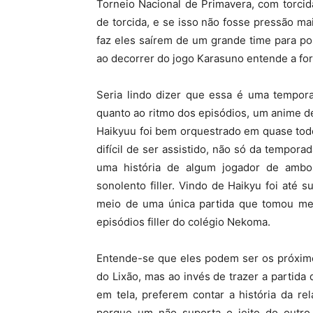
Torneio Nacional de Primavera, com torci
de torcida, e se isso não fosse pressão ma
faz eles saírem de um grande time para pos
ao decorrer do jogo Karasuno entende a forç
Seria lindo dizer que essa é uma tempora
quanto ao ritmo dos episódios, um anime de
Haikyuu foi bem orquestrado em quase todo
difícil de ser assistido, não só da tempo
uma história de algum jogador de ambo
sonolento filler. Vindo de Haikyu foi até
meio de uma única partida que tomou me
episódios filler do colégio Nekoma.
Entende-se que eles podem ser os próximo
do Lixão, mas ao invés de trazer a partid
em tela, preferem contar a história da r
porque um não suporta o jeito do outro