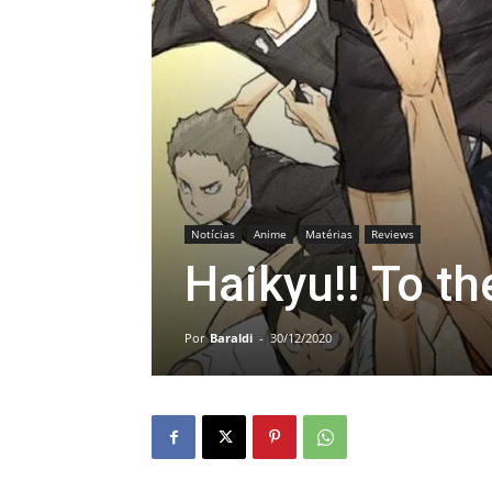
Notícias
Anime
Matérias
Reviews
Haikyu!! To th
Por
Baraldi
-
30/12/2020