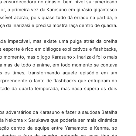
da ensurdecedora no ginásio, bem nível sul-americano
ior, a primeira vez da Karasuno em ginásio gigantesco
sível azarão, pois quase tudo dá errado na partida, e
a da Inarizaki e precisa mostra raça dentro de quadra.
da impecável, mas existe uma pulga atrás da orelha
 esporte é rico em diálogos explicativos e flashbacks,
 momento, mas o jogo Karasuno x Inarizaki foi o mais
rada mas de todo o anime, em todo momento se contava
s os times, transformando aquele episódio em um
 surpreendente o tanto de flashbacks que entupiram no
tade da quarta temporada, mas nada supera os dois
s adversários da Karasuno e fazer a saudosa Batalha
a da Nekoma x Sarukawa que poderia ser mais dinâmica
elação dentro da equipe entre Yamamoto e Kenma, só
 dentro e fora de quadra, entende-se esse tipo de