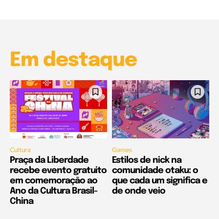
00:25
Garota à beira mar (Inio Asano) | React
00:25
Em destaque
Cultura
Games
Praça da Liberdade
Estilos de nick na
recebe evento gratuito
comunidade otaku: o
em comemoração ao
que cada um significa e
Ano da Cultura Brasil-
de onde veio
China