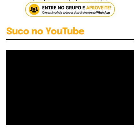
Suco no YouTube
Garota à beira mar (Inio Asano) | React