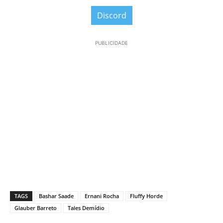
Discord
PUBLICIDADE
TAGS
Bashar Saade
Ernani Rocha
Fluffy Horde
Glauber Barreto
Tales Demídio