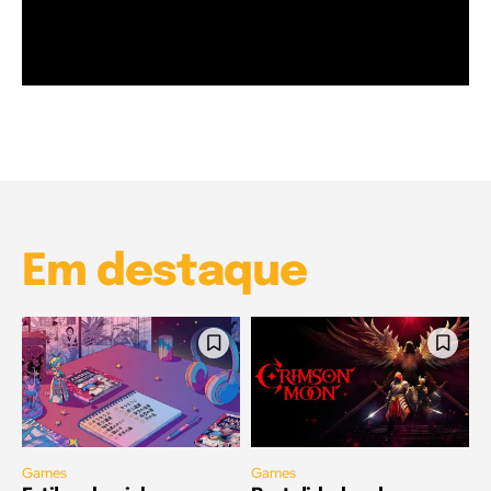
Garota à beira mar (Inio Asano) | React
00:25
Garota à beira mar (Inio Asano) | React
00:25
Em destaque
Games
Games