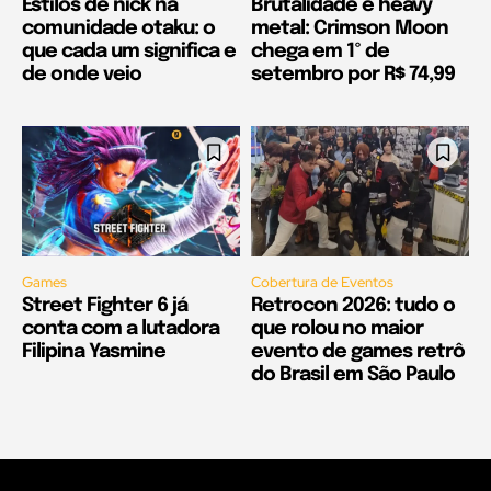
Estilos de nick na
Brutalidade e heavy
comunidade otaku: o
metal: Crimson Moon
que cada um significa e
chega em 1º de
de onde veio
setembro por R$ 74,99
Games
Cobertura de Eventos
Street Fighter 6 já
Retrocon 2026: tudo o
conta com a lutadora
que rolou no maior
Filipina Yasmine
evento de games retrô
do Brasil em São Paulo