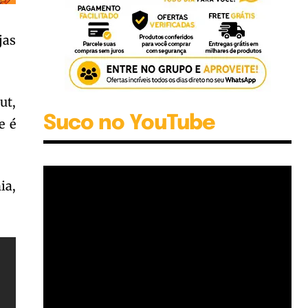
jas
ut,
Suco no YouTube
e é
ia,