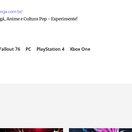
anga.com.br/
gá, Anime e Cultura Pop - Experimente!
Fallout 76
PC
PlayStation 4
Xbox One