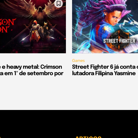
Games
e e heavy metal: Crimson
Street Fighter 6 já conta
 em 1º de setembro por
lutadora Filipina Yasmine