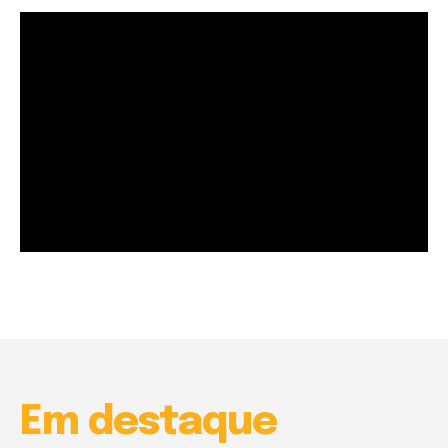
Garota à beira mar (Inio Asano) | React
00:25
Garota à beira mar (Inio Asano) | React
00:25
Em destaque