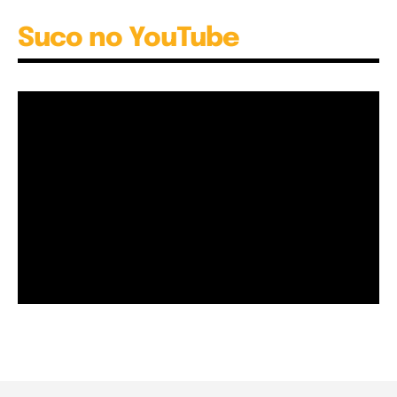
Suco no YouTube
Garota à beira mar (Inio Asano) | React
00:25
Garota à beira mar (Inio Asano) | React
00:25