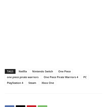
TAGS
Netflix
Nintendo Switch
One Piece
one piece pirate warriors
One Piece Pirate Warriors 4
PC
PlayStation 4
Steam
Xbox One