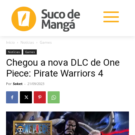
Início
Notícias
Games
Notícias
Games
Chegou a nova DLC de One
Piece: Pirate Warriors 4
Por
Soket
-
21/09/2023