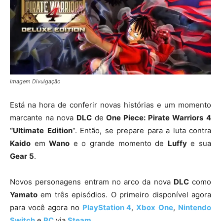
Imagem Divulgação
Está na hora de conferir novas histórias e um momento
marcante na nova
DLC
de
One Piece: Pirate Warriors
4
“Ultimate
Edition
“. Então, se prepare para a luta contra
Kaido
em
Wano
e o grande momento de
Luffy
e sua
Gear
5
.
Novos personagens entram no arco da nova
DLC
como
Yamato
em três episódios. O primeiro disponível agora
para você agora no
PlayStation 4
,
Xbox
One
,
Nintendo
Switch
e
PC
via
Steam
.