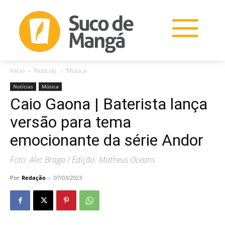
Início
Notícias
Música
Notícias
Música
Caio Gaona | Baterista lança
versão para tema
emocionante da série Andor
Foto: Alec Braga / Edição: Matheus Oceans
Por
Redação
-
07/03/2023