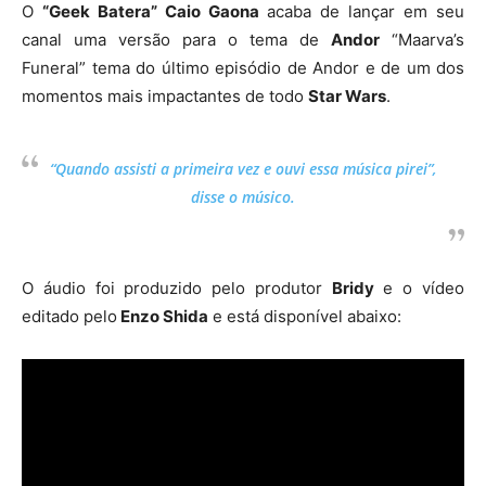
O
“Geek Batera” Caio Gaona
acaba de lançar em seu
canal uma versão para o tema de
Andor
“Maarva’s
Funeral” tema do último episódio de Andor e de um dos
momentos mais impactantes de todo
Star Wars
.
“Quando assisti a primeira vez e ouvi essa música pirei”,
disse o músico.
O áudio foi produzido pelo produtor
Bridy
e o vídeo
editado pelo
Enzo Shida
e está disponível abaixo: