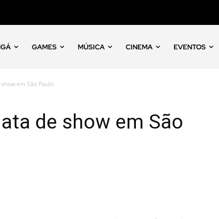
NGÁ
GAMES
MÚSICA
CINEMA
EVENTOS
e show em São Paulo
 data de show em São