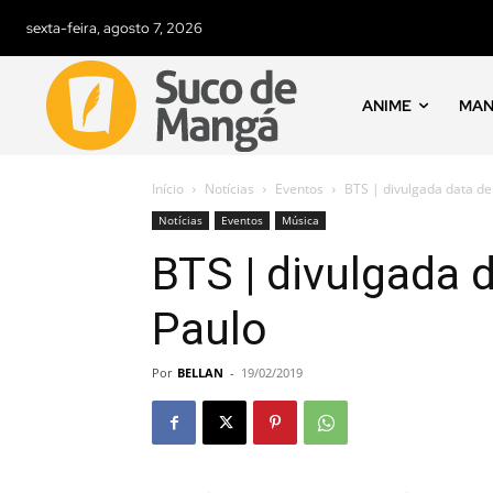
sexta-feira, agosto 7, 2026
ANIME
MA
Início
Notícias
Eventos
BTS | divulgada data d
Notícias
Eventos
Música
BTS | divulgada
Paulo
Por
BELLAN
-
19/02/2019