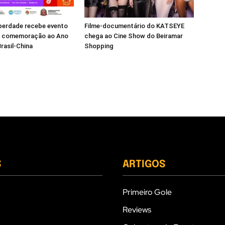
berdade recebe evento
Filme-documentário do KATSEYE
m comemoração ao Ano
chega ao Cine Show do Beiramar
rasil-China
Shopping
S
ARTIGOS
Primeiro Gole
Reviews