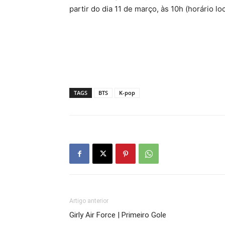
partir do dia 11 de março, às 10h (horário loc
TAGS
BTS
K-pop
Artigo anterior
Girly Air Force | Primeiro Gole