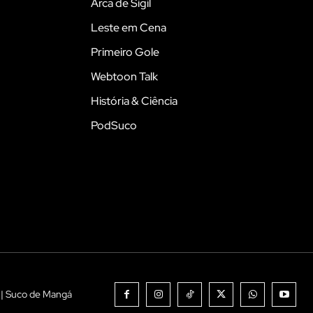
Arca de Sigil
Leste em Cena
Primeiro Gole
Webtoon Talk
História & Ciência
PodSuco
 | Suco de Mangá