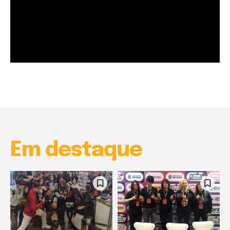
Garota à beira mar (Inio Asano) | React
00:25
Garota à beira mar (Inio Asano) | React
00:25
Em destaque