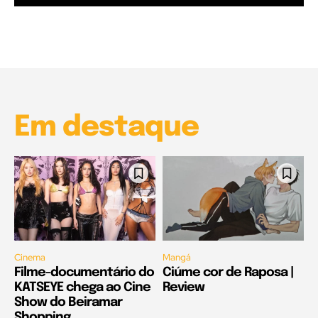
Garota à beira mar (Inio Asano) | React
00:25
Garota à beira mar (Inio Asano) | React
00:25
Em destaque
Cinema
Mangá
Filme-documentário do
Ciúme cor de Raposa |
KATSEYE chega ao Cine
Review
Show do Beiramar
Shopping