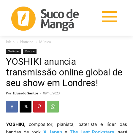
Início
Notícias
Música
Notícias
Música
YOSHIKI anuncia
transmissão online global de
seu show em Londres!
Por
Eduardo Santos
-
09/10/2023
YOSHIKI
, compositor, pianista, baterista e líder das
bandas de rock
X Japan
e
The Last Rockstars
, será