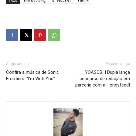
TAGS
Ellie Goulding
ST VINCENT
Yoshiki
Artigo anterior
Próximo artigo
Confira a música de Sonic
YOASOBI | Dupla lança
Frontiers: “I’m With You”
concurso de redação em
parceria com a Honeyfeed!