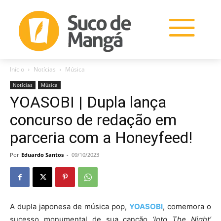
Início
Notícias
Música
Notícias
Música
YOASOBI | Dupla lança
concurso de redação em
parceria com a Honeyfeed!
Por
Eduardo Santos
-
09/10/2023
A dupla japonesa de música pop,
YOASOBI
, comemora o
sucesso monumental de sua canção
‘Into The Night’