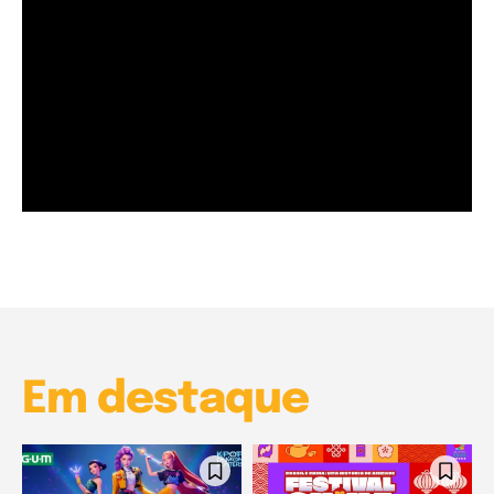
Garota à beira mar (Inio Asano) | React
00:25
Garota à beira mar (Inio Asano) | React
00:25
Em destaque