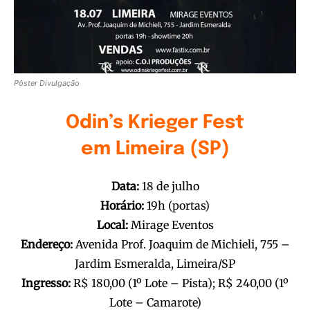
Pôster Divulgação
Odin
’s
Krieger
Fest
em
Limeira
(SP)
Data:
18 de julho
Horário:
19h (portas)
Local:
Mirage Eventos
Endereço:
Avenida Prof. Joaquim de Michieli, 755 –
Jardim Esmeralda,
Limeira
/SP
Ingresso:
R$ 180,00 (1º Lote – Pista); R$ 240,00 (1º
Lote – Camarote)