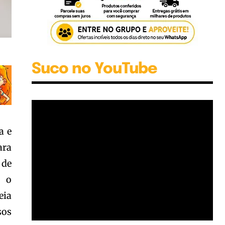
Suco no YouTube
a e
ara
 de
r o
eia
sos