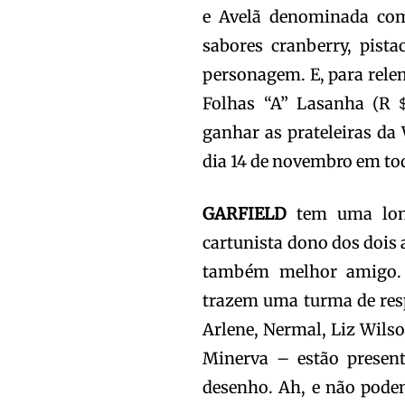
e Avelã denominada com
sabores cranberry, pis
personagem. E, para relem
Folhas “A” Lasanha (R＄
ganhar as prateleiras da
dia 14 de novembro em to
GARFIELD
tem uma longa
cartunista dono dos dois 
também melhor amigo. A
trazem uma turma de respe
Arlene, Nermal, Liz Wilso
Minerva – estão present
desenho. Ah, e não pode