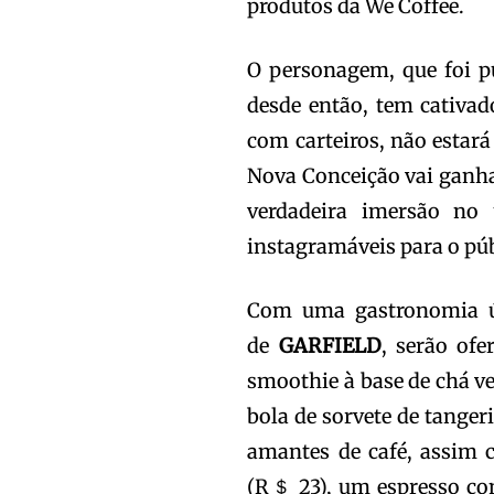
produtos da We Coffee.
O personagem, que foi pu
desde então, tem cativad
com carteiros, não estará
Nova Conceição vai ganha
verdadeira imersão no
instagramáveis para o púb
Com uma gastronomia ú
de
GARFIELD
, serão of
smoothie à base de chá v
bola de sorvete de tanger
amantes de café, assim
(R＄ 23), um espresso com