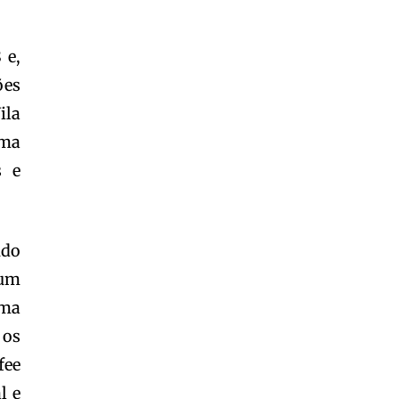
Garota à beira mar (Inio Asano) | React
00:25
 e,
Garota à beira mar (Inio Asano) | React
00:25
ões
ila
uma
s e
ndo
 um
uma
 os
fee
l e