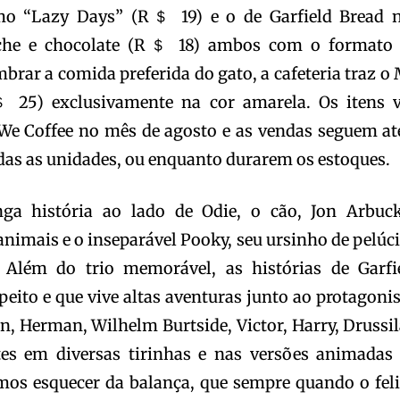
o “Lazy Days” (R＄ 19) e o de Garfield Bread 
tache e chocolate (R＄ 18) ambos com o formato
brar a comida preferida do gato, a cafeteria traz o 
 25) exclusivamente na cor amarela. Os itens 
 We Coffee no mês de agosto e as vendas seguem at
das as unidades, ou enquanto durarem os estoques.
 história ao lado de Odie, o cão, Jon Arbuck
animais e o inseparável Pooky, seu ursinho de pelúci
lém do trio memorável, as histórias de Garfi
ito e que vive altas aventuras junto ao protagonis
n, Herman, Wilhelm Burtside, Victor, Harry, Drussil
es em diversas tirinhas e nas versões animadas
mos esquecer da balança, que sempre quando o fel