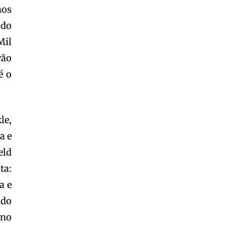
nos
 do
Mil
vão
é o
le,
a e
eld
ta:
a e
 do
ino