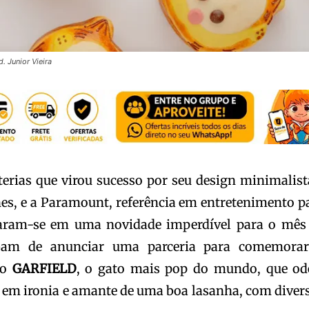
. Junior Vieira
terias que virou sucesso por seu design minimalist
nes, e a Paramount, referência em entretenimento p
ntaram-se em uma novidade imperdível para o mês
bam de anunciar uma parceria para comemora
do
GARFIELD
, o gato mais pop do mundo, que od
e em ironia e amante de uma boa lasanha, com diver