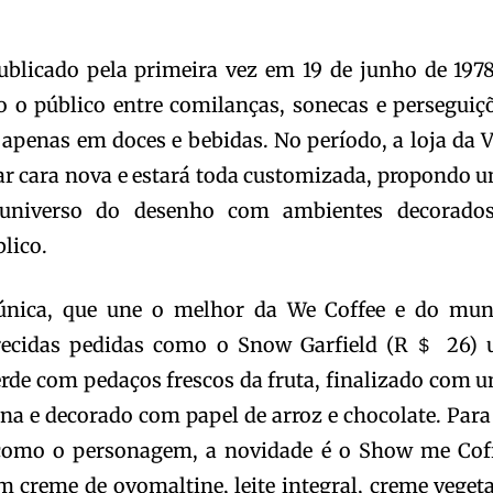
blicado pela primeira vez em 19 de junho de 1978
o o público entre comilanças, sonecas e perseguiç
 apenas em doces e bebidas. No período, a loja da V
r cara nova e estará toda customizada, propondo 
 universo do desenho com ambientes decorado
lico.
nica, que une o melhor da We Coffee e do mu
erecidas pedidas como o Snow Garfield (R＄ 26)
erde com pedaços frescos da fruta, finalizado com 
ina e decorado com papel de arroz e chocolate. Para
 como o personagem, a novidade é o Show me Cof
 creme de ovomaltine, leite integral, creme vegeta