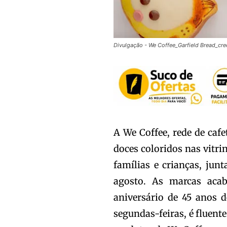
Divulgação - We Coffee_Garfield Bread_cred
A We Coffee, rede de cafe
doces coloridos nas vitri
famílias e crianças, ju
agosto. As marcas aca
aniversário de 45 anos 
segundas-feiras, é fluent