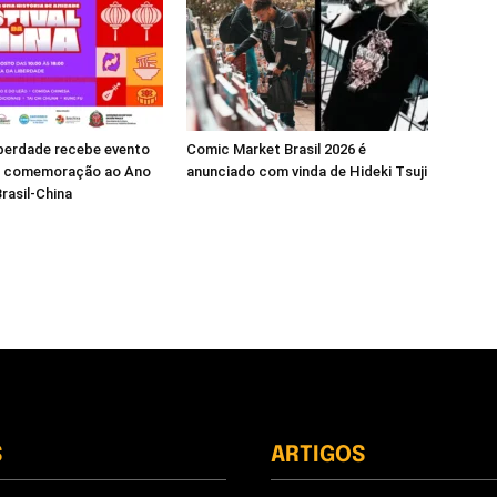
berdade recebe evento
Comic Market Brasil 2026 é
m comemoração ao Ano
anunciado com vinda de Hideki Tsuji
rasil-China
S
ARTIGOS