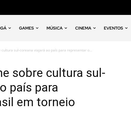
NGÁ
GAMES
MÚSICA
CINEMA
EVENTOS
ultura sul-coreana viajará ao país para representar o...
 sobre cultura sul-
o país para
asil em torneio