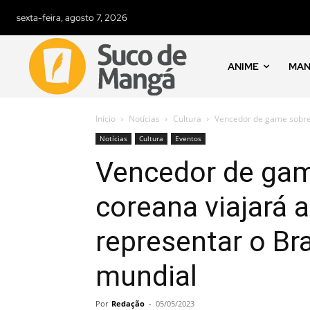
sexta-feira, agosto 7, 2026
ANIME
MA
Início
Notícias
Cultura
Vencedor de game sobre c
Notícias
Cultura
Eventos
Vencedor de game
coreana viajará a
representar o Br
mundial
Por
Redação
-
05/05/2023