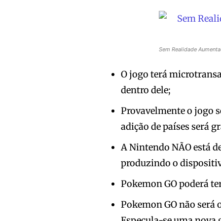
Sem Realidade Aumentad
O jogo terá microtrans
dentro dele;
Provavelmente o jogo s
adição de países será g
A Nintendo NÃO está de
produzindo o dispositi
Pokemon GO poderá ter 
Pokemon GO não será 
Especula-se uma nova 