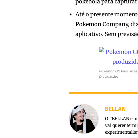
pokebola para captura
Até o presente momento
Pokemon Company, diz 
aplicativo. Sem previs
Pokemon GO Plus. Acess
Divulgação)
BELLAN
O #BELLAN é um 
vai querer term
experimentalism