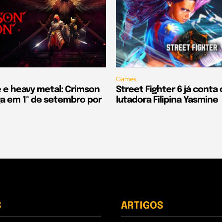
Games
e e heavy metal: Crimson
Street Fighter 6 já conta
 em 1º de setembro por
lutadora Filipina Yasmine
S
ARTIGOS