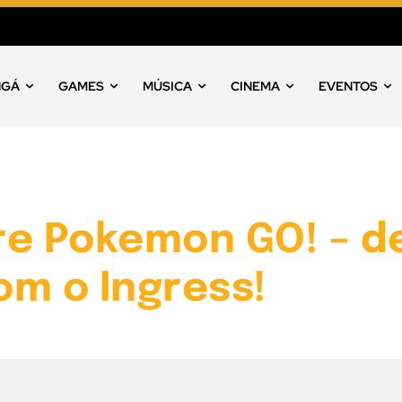
NGÁ
GAMES
MÚSICA
CINEMA
EVENTOS
re Pokemon GO! – d
m o Ingress!