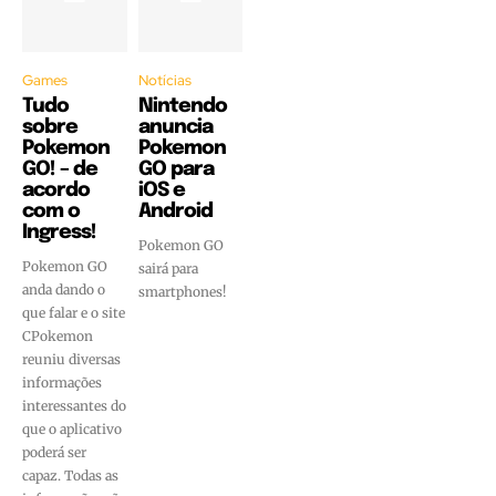
Games
Notícias
Tudo
Nintendo
sobre
anuncia
Pokemon
Pokemon
GO! – de
GO para
acordo
iOS e
com o
Android
Ingress!
Pokemon GO
Pokemon GO
sairá para
anda dando o
smartphones!
que falar e o site
CPokemon
reuniu diversas
informações
interessantes do
que o aplicativo
poderá ser
capaz. Todas as