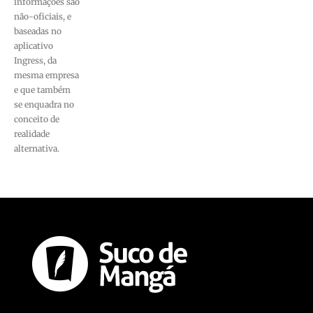
informações são
não-oficiais, e
baseadas no
aplicativo
Ingress, da
mesma empresa
e que também
se enquadra no
conceito de
realidade
alternativa.