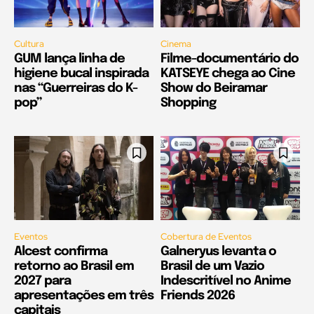
Cultura
Cinema
GUM lança linha de
Filme-documentário do
higiene bucal inspirada
KATSEYE chega ao Cine
nas “Guerreiras do K-
Show do Beiramar
pop”
Shopping
Eventos
Cobertura de Eventos
Alcest confirma
Galneryus levanta o
retorno ao Brasil em
Brasil de um Vazio
2027 para
Indescritível no Anime
apresentações em três
Friends 2026
capitais