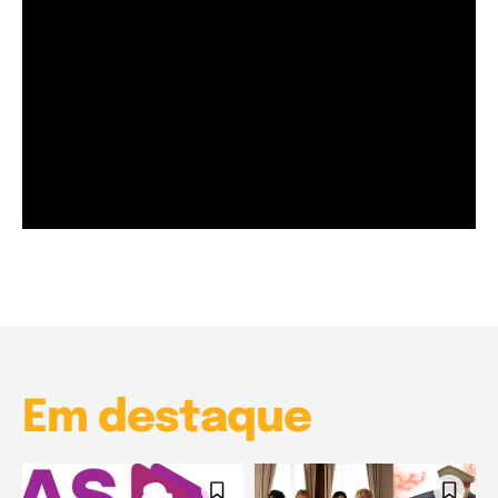
Garota à beira mar (Inio Asano) | React
00:25
Garota à beira mar (Inio Asano) | React
00:25
Em destaque