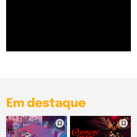
Garota à beira mar (Inio Asano) | React
00:25
Garota à beira mar (Inio Asano) | React
00:25
Em destaque