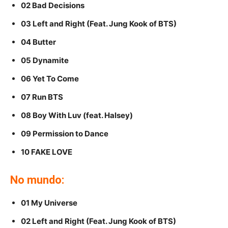
02 Bad Decisions
03 Left and Right (Feat. Jung Kook of BTS)
04 Butter
05 Dynamite
06 Yet To Come
07 Run BTS
08 Boy With Luv (feat. Halsey)
09 Permission to Dance
10 FAKE LOVE
No mundo:
01 My Universe
02 Left and Right (Feat. Jung Kook of BTS)