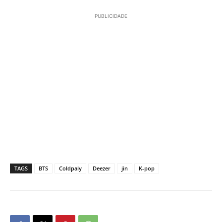
PUBLICIDADE
TAGS
BTS
Coldpaly
Deezer
jin
K-pop