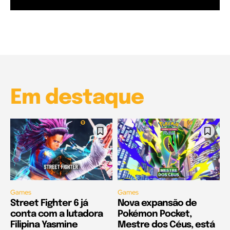
Garota à beira mar (Inio Asano) | React
00:25
Garota à beira mar (Inio Asano) | React
00:25
Em destaque
Games
Games
Street Fighter 6 já
Nova expansão de
conta com a lutadora
Pokémon Pocket,
Filipina Yasmine
Mestre dos Céus, está