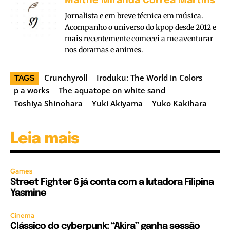
Maithe Miranda Corrêa Martins
Jornalista e em breve técnica em música.
Acompanho o universo do kpop desde 2012 e
mais recentemente comecei a me aventurar
nos doramas e animes.
Crunchyroll
Iroduku: The World in Colors
TAGS
p a works
The aquatope on white sand
Toshiya Shinohara
Yuki Akiyama
Yuko Kakihara
Leia mais
Games
Street Fighter 6 já conta com a lutadora Filipina
Yasmine
Cinema
Clássico do cyberpunk: “Akira” ganha sessão