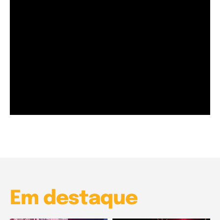
Garota à beira mar (Inio Asano) | React
00:25
Garota à beira mar (Inio Asano) | React
00:25
Em destaque