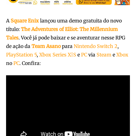
A
Square Enix
lançou uma demo gratuita do novo
título
:
The Adventures of Elliot: The Millennium
Tales
. Você já pode baixar e se aventurar nesse RPG
de ação da
Team Asano
para
Nintendo Switch 2
,
PlayStation 5
,
Xbox Series X|S
e
PC
via
Steam
e
Xbox
no
PC
. Confira: