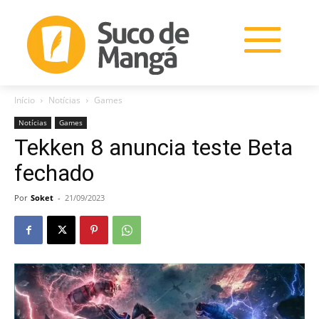
Início
Notícias
Games
Notícias
Games
Tekken 8 anuncia teste Beta
fechado
Por
Soket
-
21/09/2023