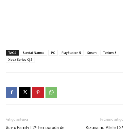
TAGS
Bandai Namco
PC
PlayStation 5
Steam
Tekken 8
Xbox Series X|S
Artigo anterior
Próximo artigo
Spy x Family | 2ª temporada de
Kizuna no Allele | 2ª