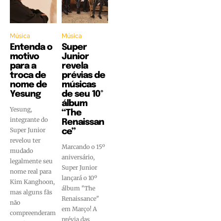
Música
Música
Entenda o
Super
motivo
Junior
para a
revela
troca de
prévias de
nome de
músicas
Yesung
de seu 10º
álbum
Yesung,
“The
integrante do
Renaissan
Super Junior
ce”
revelou ter
Marcando o 15º
mudado
aniversário,
legalmente seu
Super Junior
nome real para
lançará o 10º
Kim Kanghoon,
álbum "The
mas alguns fãs
Renaissance"
não
em Março! A
compreenderam
prévia das