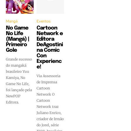
Mangá
Eventos
No Game
Cartoon
No Life
Network e
(Mangá) |
Editora
Primeiro
DeAgostini
Gole
na Comic
Con
Grande sucesso
Experienc
do mangaká
e!
brasileiro Yuu
Via Assessoria
Kamiya, No
de Imprensa
Game No Life,
Cartoon
foi lançado pela
Network O
NewPOP
Cartoon
Editora.
Network traz
Juliano Enrico,
criador de Irmão
do Jorel, série