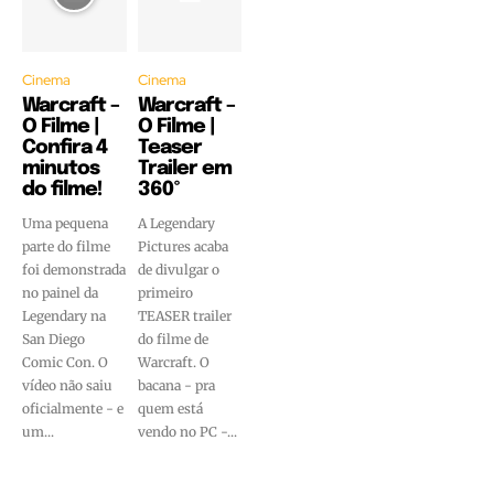
Cinema
Cinema
Warcraft –
Warcraft –
O Filme |
O Filme |
Confira 4
Teaser
minutos
Trailer em
do filme!
360º
Uma pequena
A Legendary
parte do filme
Pictures acaba
foi demonstrada
de divulgar o
no painel da
primeiro
Legendary na
TEASER trailer
San Diego
do filme de
Comic Con. O
Warcraft. O
vídeo não saiu
bacana - pra
oficialmente - e
quem está
um...
vendo no PC -...