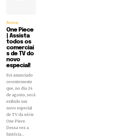
Anime
One Piece
| Assista
todos os
comerciai
s de TV do
novo
especial!
Foi anunciado
recentemente
que, no dia 24
de agosto, será
exibido um
novo especial
de TV da série
One Piece.
Dessa vez a
história...