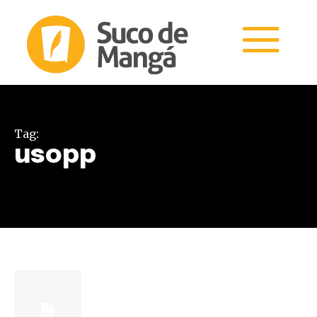
Tag:
usopp