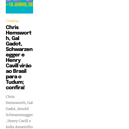
Cinema
Chris
Hemswort
h, Gal
Gadot,
Schwarzen
egger e
Henry
Cavill virão
ao Brasil
para o
Tudum;
confira!
Chris
Hemsworth, Gal
Gadot, Arnold
Schwarzenegger
, Henry Cavill e
India Amarteifio