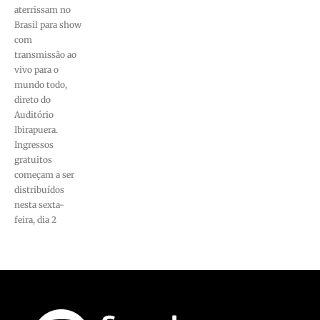
aterrissam no
Brasil para show
com
transmissão ao
vivo para o
mundo todo,
direto do
Auditório
Ibirapuera.
Ingressos
gratuitos
começam a ser
distribuídos
nesta sexta-
feira, dia 2