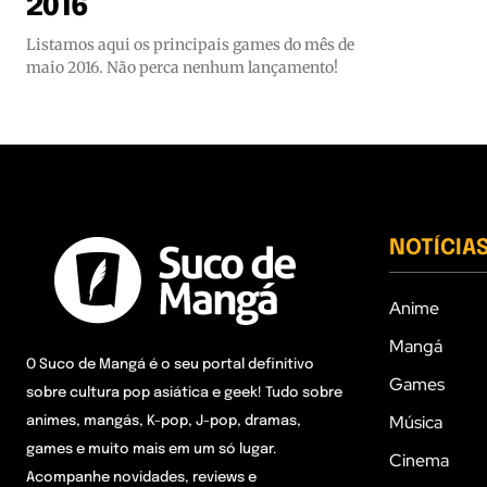
2016
Listamos aqui os principais games do mês de
maio 2016. Não perca nenhum lançamento!
NOTÍCIA
Anime
Mangá
O Suco de Mangá é o seu portal definitivo
Games
sobre cultura pop asiática e geek! Tudo sobre
Música
animes, mangás, K-pop, J-pop, dramas,
games e muito mais em um só lugar.
Cinema
Acompanhe novidades, reviews e