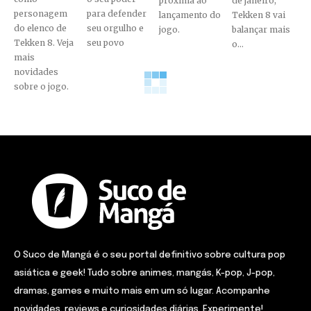
próxima ao
de janeiro,
personagem
para defender
lançamento do
Tekken 8 vai
do elenco de
seu orgulho e
jogo.
balançar mais
Tekken 8. Veja
seu povo
o...
mais
novidades
sobre o jogo.
O Suco de Mangá é o seu portal definitivo sobre cultura pop
asiática e geek! Tudo sobre animes, mangás, K-pop, J-pop,
dramas, games e muito mais em um só lugar. Acompanhe
novidades, reviews e curiosidades diárias. Experimente!