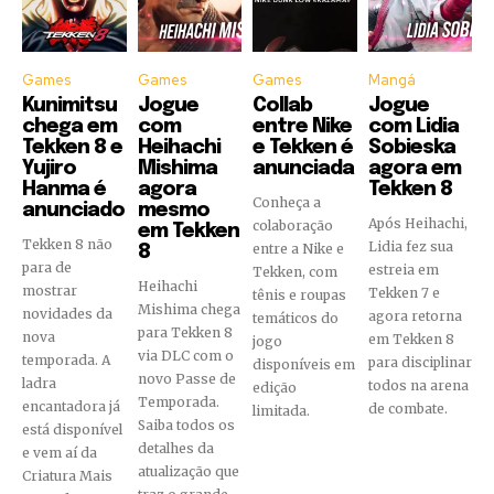
Games
Games
Games
Mangá
Kunimitsu
Jogue
Collab
Jogue
chega em
com
entre Nike
com Lidia
Tekken 8 e
Heihachi
e Tekken é
Sobieska
Yujiro
Mishima
anunciada
agora em
Hanma é
agora
Tekken 8
Conheça a
anunciado
mesmo
Após Heihachi,
colaboração
em Tekken
Tekken 8 não
Lidia fez sua
entre a Nike e
8
para de
estreia em
Tekken, com
Heihachi
mostrar
Tekken 7 e
tênis e roupas
Mishima chega
novidades da
agora retorna
temáticos do
para Tekken 8
nova
em Tekken 8
jogo
via DLC com o
temporada. A
para disciplinar
disponíveis em
novo Passe de
ladra
todos na arena
edição
Temporada.
encantadora já
de combate.
limitada.
Saiba todos os
está disponível
detalhes da
e vem aí da
atualização que
Criatura Mais