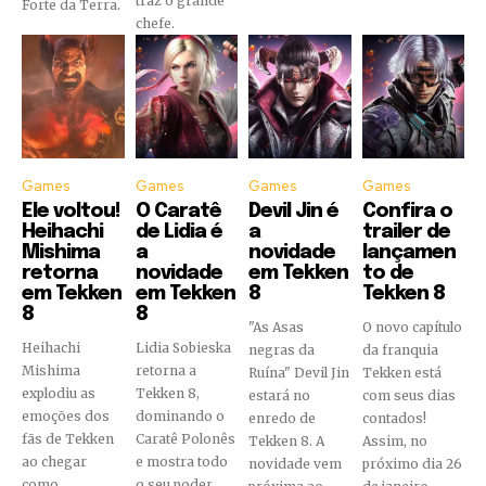
traz o grande
Forte da Terra.
chefe.
Games
Games
Games
Games
Ele voltou!
O Caratê
Devil Jin é
Confira o
Heihachi
de Lidia é
a
trailer de
Mishima
a
novidade
lançamen
retorna
novidade
em Tekken
to de
em Tekken
em Tekken
8
Tekken 8
8
8
"As Asas
O novo capítulo
Heihachi
Lidia Sobieska
negras da
da franquia
Mishima
retorna a
Ruína" Devil Jin
Tekken está
explodiu as
Tekken 8,
estará no
com seus dias
emoções dos
dominando o
enredo de
contados!
fãs de Tekken
Caratê Polonês
Tekken 8. A
Assim, no
ao chegar
e mostra todo
novidade vem
próximo dia 26
como
o seu poder