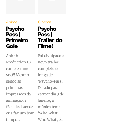
Anime
Cinema
Psycho-
Psycho-
Pass |
Pass |
Primeiro
Trailer do
Gole
Filme!
Ahhhh
Foi divulgado o
Production I.G.
novo trailer
como eu amo
completo do
você! Mesmo
longa de
sendo as
'Psycho-Pass'.
primeiras
Datado para
impressões da
estrear dia 9 de
animação, é
Janeiro, a
fácil de dizer de
música tema
que faz um bom
'Who What
tempo...
Who What', é...