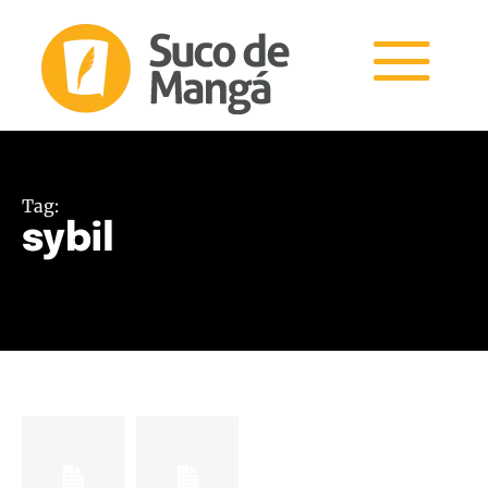
Tag:
sybil