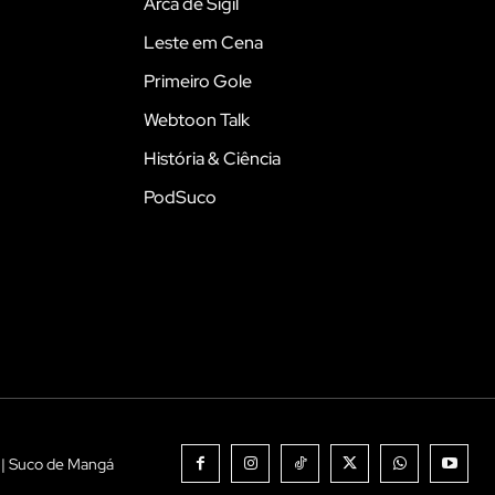
Arca de Sigil
Leste em Cena
Primeiro Gole
Webtoon Talk
História & Ciência
PodSuco
 | Suco de Mangá