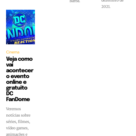
dezembro de
Barba.
2021.
Cinema
Veja como
vai
acontecer
o evento
online e
gratuito
DC
FanDome
Veremos
notícias sobre
séries, filmes,
vídeo games,
animações e