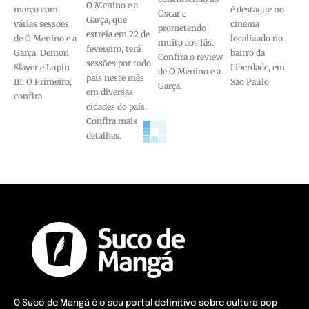
O Menino e a
março com
é destaque no
Oscar e
Garça, que
várias sessões
cinema
prometendo
estreia em 22 de
de O Menino e a
localizado no
muito aos fãs.
fevereiro, terá
Garça, Demon
bairro da
Confira o review
sessões por todo
Slayer e Lupin
Liberdade, em
de O Menino e a
país neste mês
III: O Primeiro;
São Paulo
Garça.
em diversas
confira
cidades do país.
Confira mais
detalhes.
O Suco de Mangá é o seu portal definitivo sobre cultura pop