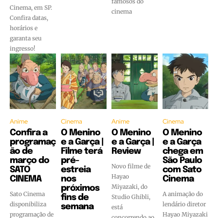
famosos do
Cinema, em SP.
cinema
Confira datas,
horários e
garanta seu
ingresso!
Anime
Cinema
Anime
Cinema
Confira a
O Menino
O Menino
O Menino
programaç
e a Garça |
e a Garça |
e a Garça
ão de
Filme terá
Review
chega em
março do
pré-
São Paulo
Novo filme de
SATO
estreia
com Sato
Hayao
CINEMA
nos
Cinema
Miyazaki, do
próximos
Sato Cinema
A animação do
fins de
Studio Ghibli,
disponibiliza
lendário diretor
semana
está
programação de
Hayao Miyazaki
concorrendo ao