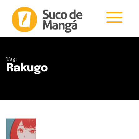
Tag:
Rakugo