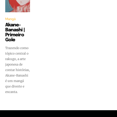
Mangá
Akane-
Banashi |
Primeiro
Gole
Trazendo como
tópico central o
rakugo, a arte
japonesa de
contar histórias,
Akane-Banashi
é um mangá
que diverte e
encanta.