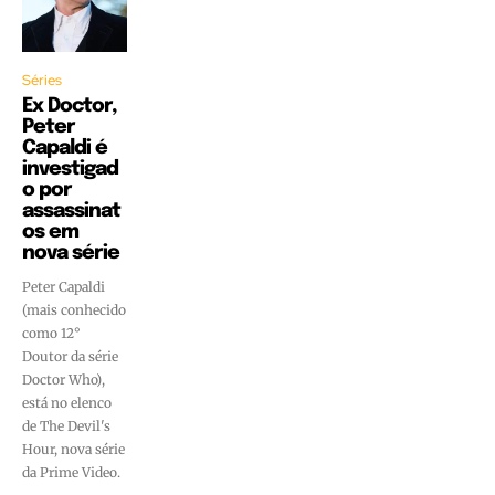
Séries
Ex Doctor,
Peter
Capaldi é
investigad
o por
assassinat
os em
nova série
Peter Capaldi
(mais conhecido
como 12°
Doutor da série
Doctor Who),
está no elenco
de The Devil's
Hour, nova série
da Prime Video.