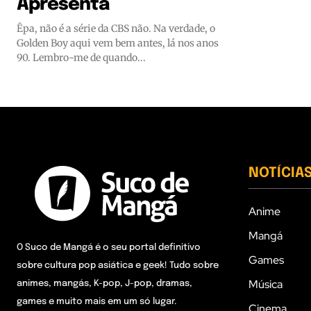
Apresenta
Êpa, não é a série da CBS não. Na verdade, o
Golden Boy aqui vem bem antes, lá nos anos
90. Lembro-me de quando...
NOTÍCIA
Anime
Mangá
O Suco de Mangá é o seu portal definitivo
Games
sobre cultura pop asiática e geek! Tudo sobre
Música
animes, mangás, K-pop, J-pop, dramas,
games e muito mais em um só lugar.
Cinema