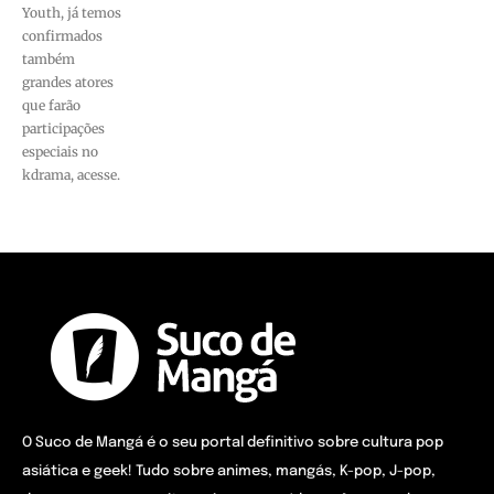
Youth, já temos
confirmados
também
grandes atores
que farão
participações
especiais no
kdrama, acesse.
O Suco de Mangá é o seu portal definitivo sobre cultura pop
asiática e geek! Tudo sobre animes, mangás, K-pop, J-pop,