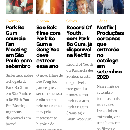
Eventos
Cinema
Séries
Séries
Park Bo
Seo Bok:
Record Of
Netflix |
Gum
filme com
Youth,
Produções
anuncia
Park Bo
com Park
coreanas
Fan
Gum e
Bo Gum, já
que
Meeting
Gong Yoo
disponível
entrarão
em São
deve
na Netflix
no
Paulo para
estrear
catálogo
Record of Youth
setembro
esse ano
em
ou Passarela dos
setembro
Saiba tudo sobre
O novo filme de
Sonhos já está
2020
a chegada de
Lee Yong Joo
disponível e
Nesse mês de
Park Bo Gum
parece que vai
traz grandes
setembro
em São Paulo e
ser um sucesso
nomes como
teremos mais
o Be With You
e não apenas
Park Bo Gum,
novidades
Fan Meeting.
pelo seu elenco
Park So Dam
fresquinhas
Ingressos
mas pela
(Parasita) e
entrando, veja
disponíveis em
interessante
Byun Woo Suk.
uma lista com
breve!
história de
os filmes e