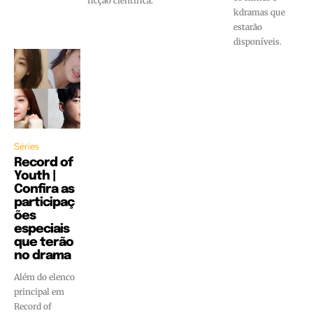
ficção cientifica.
kdramas que
estarão
disponíveis.
Séries
Record of
Youth |
Confira as
participaç
ões
especiais
que terão
no drama
Além do elenco
principal em
Record of