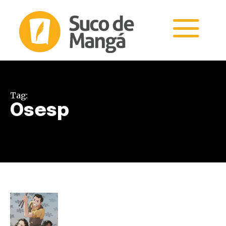
Tag:
Osesp