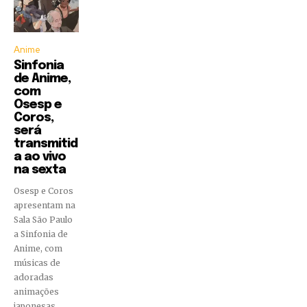
Anime
Sinfonia
de Anime,
com
Osesp e
Coros,
será
transmitid
a ao vivo
na sexta
Osesp e Coros
apresentam na
Sala São Paulo
a Sinfonia de
Anime, com
músicas de
adoradas
animações
japonesas