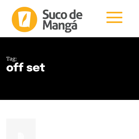
Tag:
off set