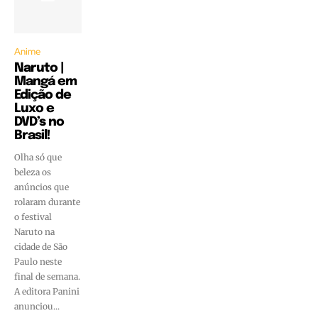
Anime
Naruto |
Mangá em
Edição de
Luxo e
DVD’s no
Brasil!
Olha só que
beleza os
anúncios que
rolaram durante
o festival
Naruto na
cidade de São
Paulo neste
final de semana.
A editora Panini
anunciou...