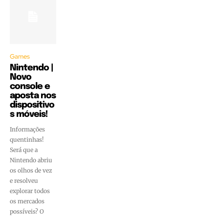
Games
Nintendo |
Novo
console e
aposta nos
dispositivo
s móveis!
Informações
quentinhas!
Será que a
Nintendo abriu
os olhos de vez
e resolveu
explorar todos
os mercados
possíveis? O