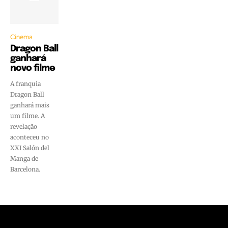
Cinema
Dragon Ball
ganhará
novo filme
A franquia
Dragon Ball
ganhará mais
um filme. A
revelação
aconteceu no
XXI Salón del
Manga de
Barcelona.