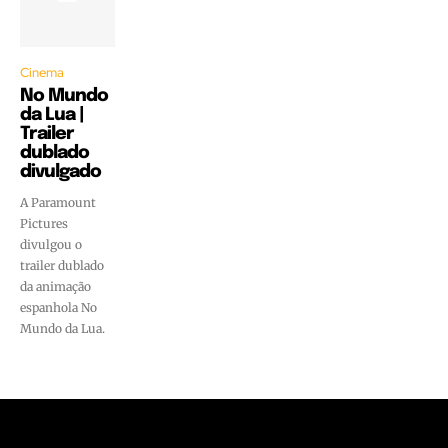
Cinema
No Mundo
da Lua |
Trailer
dublado
divulgado
A Paramount
Pictures
divulgou o
trailer dublado
da animação
espanhola No
Mundo da Lua.