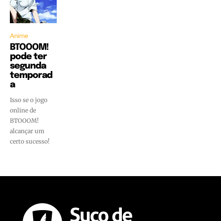
Anime
BTOOOM!
pode ter
segunda
temporad
a
Isso se o jogo
online de
BTOOOM!
alcançar um
certo sucesso!