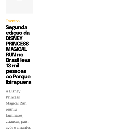
Eventos
Segunda
edição da
DISNEY
PRINCESS
MAGICAL
RUN no
Brasil leva
13 mil
pessoas
ao Parque
Ibirapuera
A Disney
Princess
Magical Run
reuniu
familiares,
crianças, pais,
avós e amantes