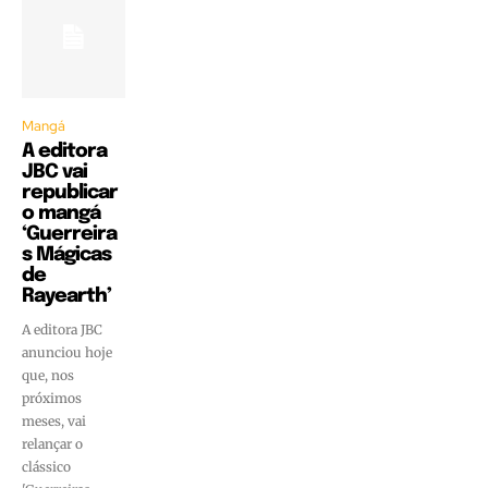
Mangá
A editora
JBC vai
republicar
o mangá
‘Guerreira
s Mágicas
de
Rayearth’
A editora JBC
anunciou hoje
que, nos
próximos
meses, vai
relançar o
clássico